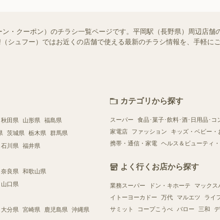
ーン・クーポン）のチラシ一覧ページです。平岡駅（長野県）周辺店舗
foo!（シュフー）ではお近くの店舗で使える最新のチラシ情報を、手軽
カテゴリから探す
スーパー
食品･菓子･飲料･酒･日用品･コ
秋田県
山形県
福島県
家電店
ファッション
キッズ・ベビー・
県
茨城県
栃木県
群馬県
携帯・通信・家電
ヘルス＆ビューティ・
石川県
福井県
よく行くお店から探す
奈良県
和歌山県
山口県
業務スーパー
ドン・キホーテ
マックス
イトーヨーカドー
万代
マルエツ
ライ
サミット
コープこうべ
バロー
三和
デ
大分県
宮崎県
鹿児島県
沖縄県