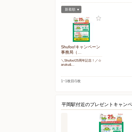
新着順
Shufoo!キャンペーン
事務局（…
＼Shufoo!25周年記念！／☆
aruku&…
1~1枚目/1枚
平岡駅付近のプレゼントキャン