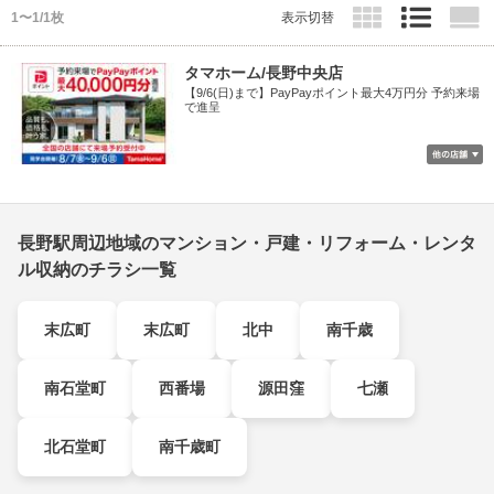
1〜1/1枚
表示切替
タマホーム/長野中央店
【9/6(日)まで】PayPayポイント最大4万円分 予約来場
で進呈
長野駅周辺地域のマンション・戸建・リフォーム・レンタ
ル収納のチラシ一覧
末広町
末広町
北中
南千歳
南石堂町
西番場
源田窪
七瀬
北石堂町
南千歳町