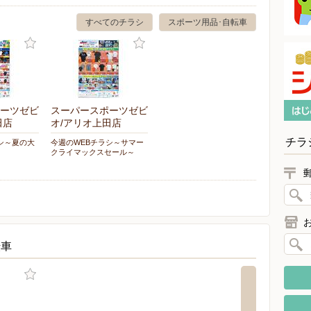
すべてのチラシ
スポーツ用品･自転車
ーツゼビ
スーパースポーツゼビ
田店
オ/アリオ上田店
チラ
シ～夏の大
今週のWEBチラシ～サマー
クライマックスセール～
転車