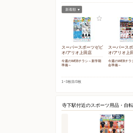
新着順
スーパースポーツゼビ
スーパースポ
オ/アリオ上田店
オ/アリオ上
今週のWEBチラシ～新学期
今週のWEBチラ
準備～
会準備～
1~3枚目/3枚
寺下駅付近のスポーツ用品・自