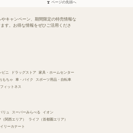
ページの先頭へ
ルやキャンペーン、期間限定の特売情報な
だけます。お得な情報をぜひご活用くださ
ンビニ
ドラッグストア
家具・ホームセンター
おもちゃ
車・バイク
スポーツ用品・自転車
フィットネス
バリュ
スーパーみらべる
イオン
フ（関西エリア）
ライフ（首都圏エリア）
イリーカナート