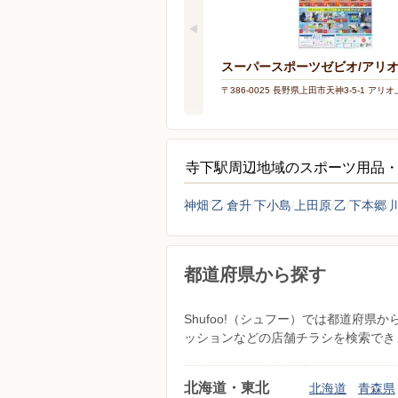
スーパースポーツゼビオ/アリ
〒386-0025 長野県上田市天神3-5-1 アリオ
寺下駅周辺地域のスポーツ用品
神畑
乙
倉升
下小島
上田原
乙
下本郷
都道府県から探す
Shufoo!（シュフー）では都道府
ッションなどの店舗チラシを検索でき
北海道・東北
北海道
青森県