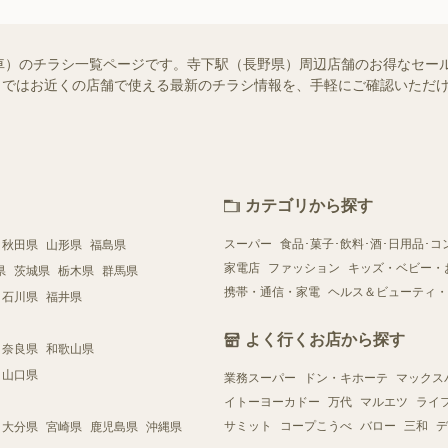
車）のチラシ一覧ページです。寺下駅（長野県）周辺店舗のお得なセー
ュフー）ではお近くの店舗で使える最新のチラシ情報を、手軽にご確認いた
カテゴリから探す
スーパー
食品･菓子･飲料･酒･日用品･コ
秋田県
山形県
福島県
家電店
ファッション
キッズ・ベビー・
県
茨城県
栃木県
群馬県
携帯・通信・家電
ヘルス＆ビューティ・
石川県
福井県
よく行くお店から探す
奈良県
和歌山県
山口県
業務スーパー
ドン・キホーテ
マックス
イトーヨーカドー
万代
マルエツ
ライ
サミット
コープこうべ
バロー
三和
デ
大分県
宮崎県
鹿児島県
沖縄県