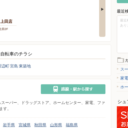
最近
最近
オ上田店
あり
上田2F
・自転車のチラシ
川辺町
宮島
東築地
ス
家
ホ
シュ
県からスーパー、ドラッグストア、ホームセンター、家電、ファ
ます。
岩手県
宮城県
秋田県
山形県
福島県