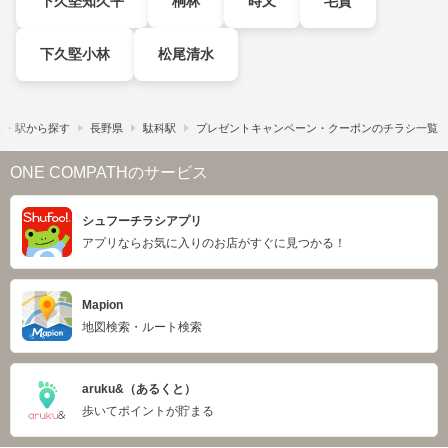
下久堅知久平
桐林
時又
毛賀
下久堅小林
松尾清水
線・駅から探す
長野県
駄科駅
プレゼントキャンペーン・クーポンのチラシ一覧
ONE COMPATHのサービス
シュフーチラシアプリ
アプリならお気に入りのお店がすぐに見つかる！
Mapion
地図検索・ルート検索
aruku&（あるくと）
歩いてポイントが貯まる