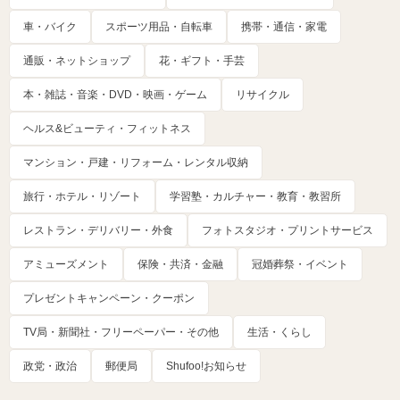
車・バイク
スポーツ用品・自転車
携帯・通信・家電
通販・ネットショップ
花・ギフト・手芸
本・雑誌・音楽・DVD・映画・ゲーム
リサイクル
ヘルス&ビューティ・フィットネス
マンション・戸建・リフォーム・レンタル収納
旅行・ホテル・リゾート
学習塾・カルチャー・教育・教習所
レストラン・デリバリー・外食
フォトスタジオ・プリントサービス
アミューズメント
保険・共済・金融
冠婚葬祭・イベント
プレゼントキャンペーン・クーポン
TV局・新聞社・フリーペーパー・その他
生活・くらし
政党・政治
郵便局
Shufoo!お知らせ