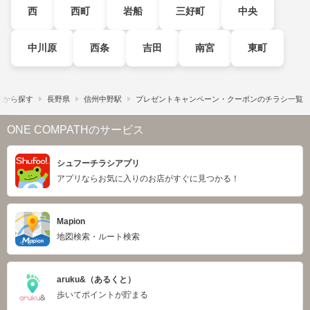
西
西町
岩船
三好町
中央
中川原
西条
吉田
南宮
東町
駅から探す
長野県
信州中野駅
プレゼントキャンペーン・クーポンのチラシ一覧
ONE COMPATHのサービス
シュフーチラシアプリ
アプリならお気に入りのお店がすぐに見つかる！
Mapion
地図検索・ルート検索
aruku&（あるくと）
歩いてポイントが貯まる