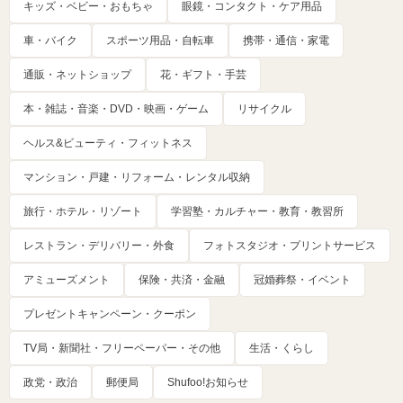
キッズ・ベビー・おもちゃ
眼鏡・コンタクト・ケア用品
車・バイク
スポーツ用品・自転車
携帯・通信・家電
通販・ネットショップ
花・ギフト・手芸
本・雑誌・音楽・DVD・映画・ゲーム
リサイクル
ヘルス&ビューティ・フィットネス
マンション・戸建・リフォーム・レンタル収納
旅行・ホテル・リゾート
学習塾・カルチャー・教育・教習所
レストラン・デリバリー・外食
フォトスタジオ・プリントサービス
アミューズメント
保険・共済・金融
冠婚葬祭・イベント
プレゼントキャンペーン・クーポン
TV局・新聞社・フリーペーパー・その他
生活・くらし
政党・政治
郵便局
Shufoo!お知らせ