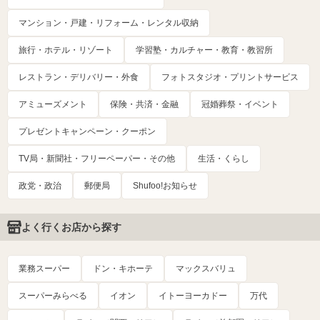
マンション・戸建・リフォーム・レンタル収納
旅行・ホテル・リゾート
学習塾・カルチャー・教育・教習所
レストラン・デリバリー・外食
フォトスタジオ・プリントサービス
アミューズメント
保険・共済・金融
冠婚葬祭・イベント
プレゼントキャンペーン・クーポン
TV局・新聞社・フリーペーパー・その他
生活・くらし
政党・政治
郵便局
Shufoo!お知らせ
よく行くお店から探す
業務スーパー
ドン・キホーテ
マックスバリュ
スーパーみらべる
イオン
イトーヨーカドー
万代