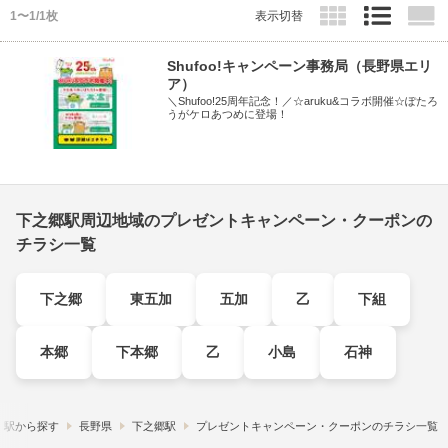
1〜1/1枚
表示切替
Shufoo!キャンペーン事務局（長野県エリ
ア）
＼Shufoo!25周年記念！／☆aruku&コラボ開催☆ぽたろ
うがケロあつめに登場！
下之郷駅周辺地域のプレゼントキャンペーン・クーポンの
チラシ一覧
下之郷
東五加
五加
乙
下組
本郷
下本郷
乙
小島
石神
・駅から探す
長野県
下之郷駅
プレゼントキャンペーン・クーポンのチラシ一覧