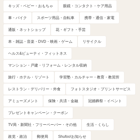
キッズ・ベビー・おもちゃ
眼鏡・コンタクト・ケア用品
車・バイク
スポーツ用品・自転車
携帯・通信・家電
通販・ネットショップ
花・ギフト・手芸
本・雑誌・音楽・DVD・映画・ゲーム
リサイクル
ヘルス&ビューティ・フィットネス
マンション・戸建・リフォーム・レンタル収納
旅行・ホテル・リゾート
学習塾・カルチャー・教育・教習所
レストラン・デリバリー・外食
フォトスタジオ・プリントサービス
アミューズメント
保険・共済・金融
冠婚葬祭・イベント
プレゼントキャンペーン・クーポン
TV局・新聞社・フリーペーパー・その他
生活・くらし
政党・政治
郵便局
Shufoo!お知らせ