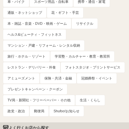
車・バイク
スポーツ用品・自転車
携帯・通信・家電
通販・ネットショップ
花・ギフト・手芸
本・雑誌・音楽・DVD・映画・ゲーム
リサイクル
ヘルス&ビューティ・フィットネス
マンション・戸建・リフォーム・レンタル収納
旅行・ホテル・リゾート
学習塾・カルチャー・教育・教習所
レストラン・デリバリー・外食
フォトスタジオ・プリントサービス
アミューズメント
保険・共済・金融
冠婚葬祭・イベント
プレゼントキャンペーン・クーポン
TV局・新聞社・フリーペーパー・その他
生活・くらし
政党・政治
郵便局
Shufoo!お知らせ
よく行くお店から探す