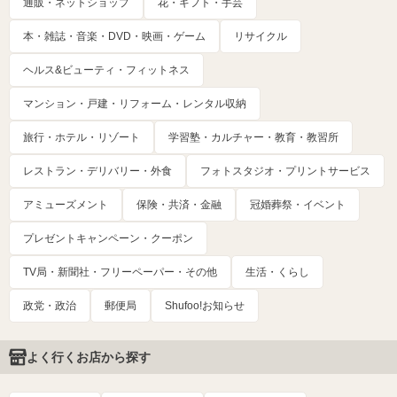
通販・ネットショップ
花・ギフト・手芸
本・雑誌・音楽・DVD・映画・ゲーム
リサイクル
ヘルス&ビューティ・フィットネス
マンション・戸建・リフォーム・レンタル収納
旅行・ホテル・リゾート
学習塾・カルチャー・教育・教習所
レストラン・デリバリー・外食
フォトスタジオ・プリントサービス
アミューズメント
保険・共済・金融
冠婚葬祭・イベント
プレゼントキャンペーン・クーポン
TV局・新聞社・フリーペーパー・その他
生活・くらし
政党・政治
郵便局
Shufoo!お知らせ
よく行くお店から探す