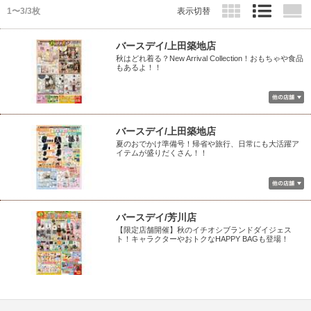
1〜3/3枚
表示切替
バースデイ/上田築地店
秋はどれ着る？New Arrival Collection！おもちゃや食品
もあるよ！！
バースデイ/上田築地店
夏のおでかけ準備号！帰省や旅行、日常にも大活躍ア
イテムが盛りだくさん！！
バースデイ/芳川店
【限定店舗開催】秋のイチオシブランドダイジェス
ト！キャラクターやおトクなHAPPY BAGも登場！