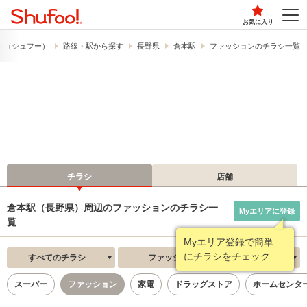
お気に入り
o!​（シュフー）
路線・駅から探す
長野県
倉本駅
ファッションのチラシ一覧
チラシ
店舗
倉本駅（長野県）周辺のファッションのチラシ一
Myエリアに登録
覧
Myエリア登録で簡単
にチラシをチェック
すべてのチラシ
ファッション
新着順
スーパー
ファッション
家電
ドラッグストア
ホームセンタ