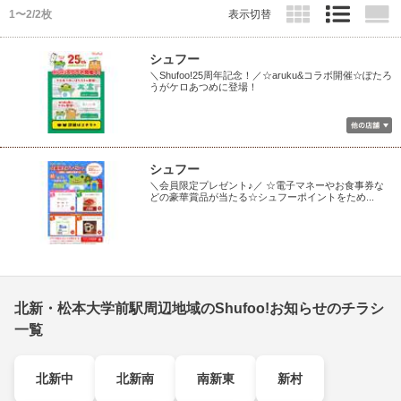
1〜2/2枚
表示切替
シュフー
＼Shufoo!25周年記念！／☆aruku&コラボ開催☆ぽたろ
うがケロあつめに登場！
シュフー
＼会員限定プレゼント♪／ ☆電子マネーやお食事券な
どの豪華賞品が当たる☆シュフーポイントをため...
北新・松本大学前駅周辺地域のShufoo!お知らせのチラシ
一覧
北新中
北新南
南新東
新村