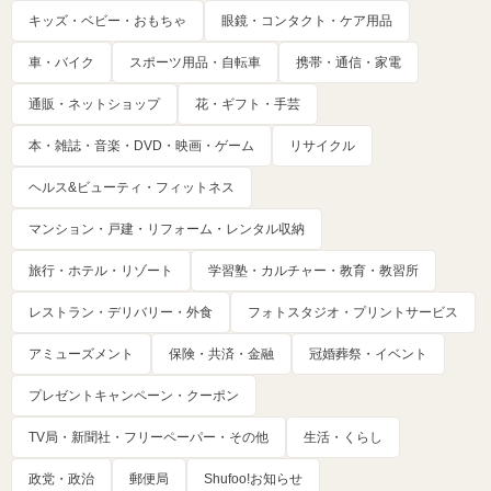
キッズ・ベビー・おもちゃ
眼鏡・コンタクト・ケア用品
車・バイク
スポーツ用品・自転車
携帯・通信・家電
通販・ネットショップ
花・ギフト・手芸
本・雑誌・音楽・DVD・映画・ゲーム
リサイクル
ヘルス&ビューティ・フィットネス
マンション・戸建・リフォーム・レンタル収納
旅行・ホテル・リゾート
学習塾・カルチャー・教育・教習所
レストラン・デリバリー・外食
フォトスタジオ・プリントサービス
アミューズメント
保険・共済・金融
冠婚葬祭・イベント
プレゼントキャンペーン・クーポン
TV局・新聞社・フリーペーパー・その他
生活・くらし
政党・政治
郵便局
Shufoo!お知らせ