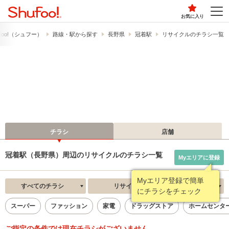
お気に入り
foo!​（シュフー）
路線・駅から探す
長野県
冠着駅
リサイクルのチラシ一覧
チラシ
店舗
冠着駅（長野県）周辺のリサイクルのチラシ一覧
Myエリアに登録
Myエリア登録で簡単
すべてのチラシ
リサイクル
新着順
にチラシをチェック
スーパー
ファッション
家電
ドラッグストア
ホームセンタ
ご指定の条件では現在チラシがございません。