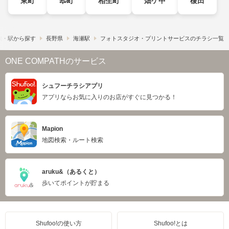
東町
翆町
相生町
畑ケ中
榎田
線・駅から探す
長野県
海瀬駅
フォトスタジオ・プリントサービスのチラシ一覧
ONE COMPATHのサービス
シュフーチラシアプリ
アプリならお気に入りのお店がすぐに見つかる！
Mapion
地図検索・ルート検索
aruku&（あるくと）
歩いてポイントが貯まる
Shufoo!の使い方
Shufoo!とは