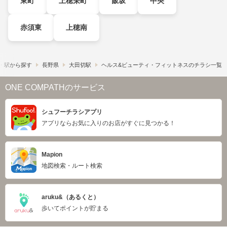
東町
上穂栄町
飯坂
中央
赤須東
上穂南
・駅から探す
長野県
大田切駅
ヘルス&ビューティ・フィットネスのチラシ一覧
ONE COMPATHのサービス
シュフーチラシアプリ
アプリならお気に入りのお店がすぐに見つかる！
Mapion
地図検索・ルート検索
aruku&（あるくと）
歩いてポイントが貯まる