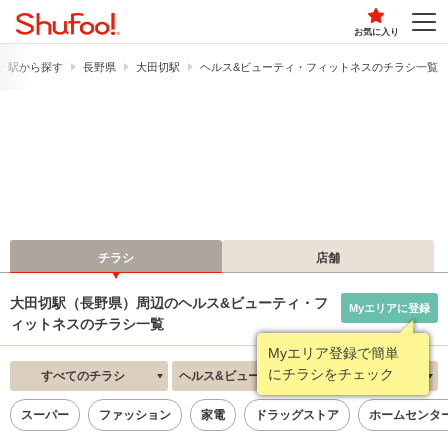
お気に入り
・駅から探す
長野県
大田切駅
ヘルス&ビューティ・フィットネスのチラシ一覧
チラシ
店舗
大田切駅（長野県）周辺のヘルス&ビューティ・フ
Myエリアに登録
ィットネスのチラシ一覧
Myエリア登録で簡単
にチラシをチェック
すべてのチラシ
ヘルス&ビューティ・フィットネス
新着順
スーパー
ファッション
家電
ドラッグストア
ホームセンタ