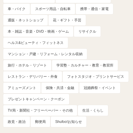
車・バイク
スポーツ用品・自転車
携帯・通信・家電
通販・ネットショップ
花・ギフト・手芸
本・雑誌・音楽・DVD・映画・ゲーム
リサイクル
ヘルス&ビューティ・フィットネス
マンション・戸建・リフォーム・レンタル収納
旅行・ホテル・リゾート
学習塾・カルチャー・教育・教習所
レストラン・デリバリー・外食
フォトスタジオ・プリントサービス
アミューズメント
保険・共済・金融
冠婚葬祭・イベント
プレゼントキャンペーン・クーポン
TV局・新聞社・フリーペーパー・その他
生活・くらし
政党・政治
郵便局
Shufoo!お知らせ