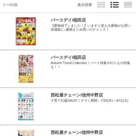
1〜4/4枚
表示切替
バースデイ/稲田店
【夏物値下しました！】いますぐ使える夏物がお買い
得価格に♪夏物まとめ買いのチャンス！
バースデイ/稲田店
Autumn Trend Collection！ハート特集やのりもの特集
も！！
西松屋チェーン/信州中野店
子育て応援SALE!!｜チラシ期間：7/30(木)～8/11(火)
西松屋チェーン/信州中野店