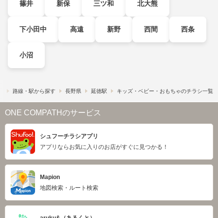
篠井
新保
三ツ和
北大熊
下小田中
高遠
新野
西間
西条
小沼
）
路線・駅から探す
長野県
延徳駅
キッズ・ベビー・おもちゃのチラシ一覧
ONE COMPATHのサービス
シュフーチラシアプリ
アプリならお気に入りのお店がすぐに見つかる！
Mapion
地図検索・ルート検索
aruku&（あるくと）