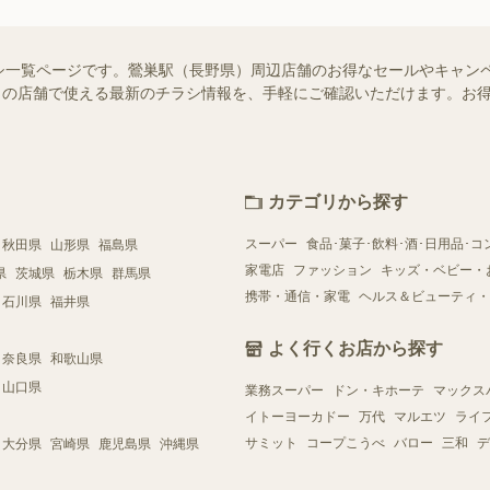
シ一覧ページです。鶯巣駅（長野県）周辺店舗のお得なセールやキャン
はお近くの店舗で使える最新のチラシ情報を、手軽にご確認いただけます。
カテゴリから探す
スーパー
食品･菓子･飲料･酒･日用品･コ
秋田県
山形県
福島県
家電店
ファッション
キッズ・ベビー・
県
茨城県
栃木県
群馬県
携帯・通信・家電
ヘルス＆ビューティ・
石川県
福井県
よく行くお店から探す
奈良県
和歌山県
山口県
業務スーパー
ドン・キホーテ
マックス
イトーヨーカドー
万代
マルエツ
ライ
サミット
コープこうべ
バロー
三和
デ
大分県
宮崎県
鹿児島県
沖縄県