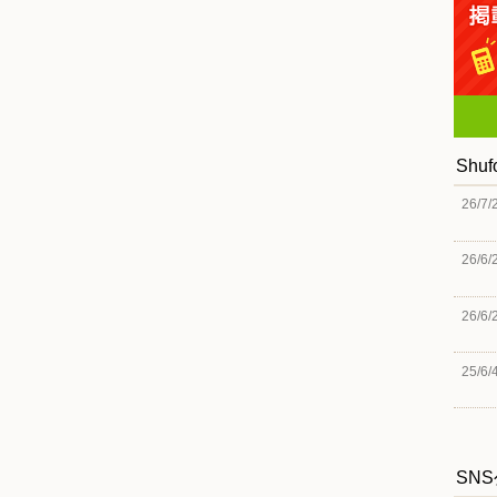
Shu
26/7/
26/6/
26/6/
25/6/
SN