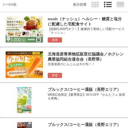
1〜4/4枚
表示切替
nosh（ナッシュ）ヘルシー・糖質と塩分
に配慮した宅配食サイト
【総額5,000円オフ！】健康的で美味しい宅配サービス
「ナッシュ」
新着
北海道産青果物拡販宣伝協議会／ホクレン
農業協同組合連合会（長野県）
北海道産のにんじんは今が旬！！
新着
ブルックス/コーヒー通販（長野エリア）
WEB広告限定【夏季限定】50％OFF『かんたフェ 抹茶
＆青梅』
ブルックス/コーヒー通販（長野エリア）