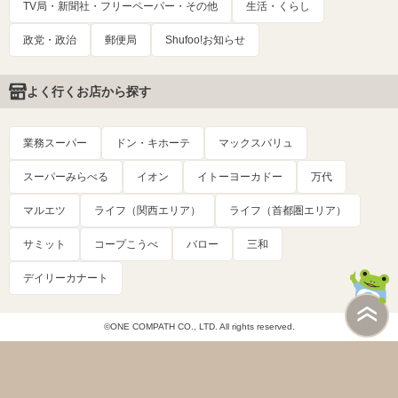
TV局・新聞社・フリーペーパー・その他
生活・くらし
政党・政治
郵便局
Shufoo!お知らせ
よく行くお店から探す
業務スーパー
ドン・キホーテ
マックスバリュ
スーパーみらべる
イオン
イトーヨーカドー
万代
マルエツ
ライフ（関西エリア）
ライフ（首都圏エリア）
サミット
コープこうべ
バロー
三和
デイリーカナート
©ONE COMPATH CO., LTD. All rights reserved.