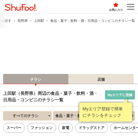
お気に入り
から探す
長野県
上田駅
食品・菓子・飲料・酒・日用品・コンビニのチラシ一覧
チラシ
店舗
上田駅（長野県）周辺の食品・菓子・飲料・酒・
Myエリアに登録
日用品・コンビニのチラシ一覧
Myエリア登録で簡単
にチラシをチェック
すべてのチラシ
食品・菓子・飲料・酒・日用品・コンビニ
新着順
スーパー
ファッション
家電
ドラッグストア
ホームセンタ