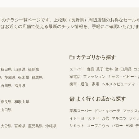
）のチラシ一覧ページです。上松駅（長野県）周辺店舗のお得なセール
フー）ではお近くの店舗で使える最新のチラシ情報を、手軽にご確認いただ
カテゴリから探す
スーパー
食品･菓子･飲料･酒･日用品･コ
秋田県
山形県
福島県
家電店
ファッション
キッズ・ベビー・
県
茨城県
栃木県
群馬県
携帯・通信・家電
ヘルス＆ビューティ・
石川県
福井県
よく行くお店から探す
奈良県
和歌山県
山口県
業務スーパー
ドン・キホーテ
マックス
イトーヨーカドー
万代
マルエツ
ライ
サミット
コープこうべ
バロー
三和
デ
大分県
宮崎県
鹿児島県
沖縄県