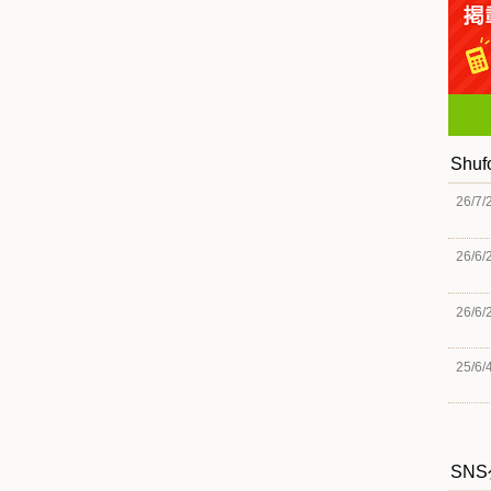
Shu
26/7/
26/6/
26/6/
25/6/
SN