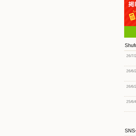
Shu
26/7/
26/6/
26/6/
25/6/
SN