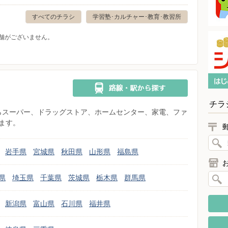
すべてのチラシ
学習塾･カルチャー･教育･教習所
舗がございません。
チラ
県からスーパー、ドラッグストア、ホームセンター、家電、ファ
ます。
岩手県
宮城県
秋田県
山形県
福島県
県
埼玉県
千葉県
茨城県
栃木県
群馬県
新潟県
富山県
石川県
福井県