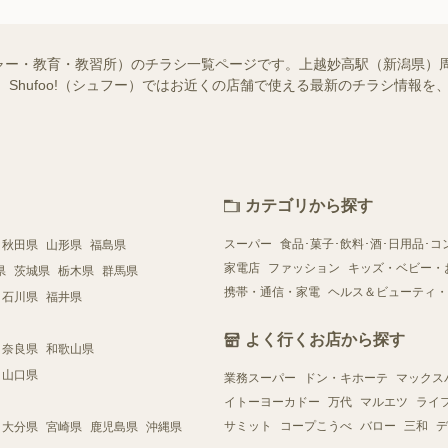
ャー・教育・教習所）のチラシ一覧ページです。上越妙高駅（新潟県）
 Shufoo!（シュフー）ではお近くの店舗で使える最新のチラシ情報
カテゴリから探す
スーパー
食品･菓子･飲料･酒･日用品･コ
秋田県
山形県
福島県
家電店
ファッション
キッズ・ベビー・
県
茨城県
栃木県
群馬県
携帯・通信・家電
ヘルス＆ビューティ・
石川県
福井県
よく行くお店から探す
奈良県
和歌山県
山口県
業務スーパー
ドン・キホーテ
マックス
イトーヨーカドー
万代
マルエツ
ライ
サミット
コープこうべ
バロー
三和
デ
大分県
宮崎県
鹿児島県
沖縄県