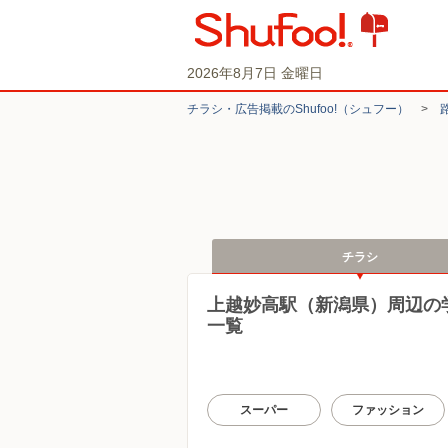
2026年8月7日 金曜日
チラシ・​広告掲載の​Shufoo!​（シュフー）
>
チラシ
上越妙高駅（新潟県）周辺の
一覧
スーパー
ファッション