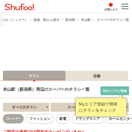
お気に入り
ufoo!​（シュフー）
路線・駅から探す
新潟県
米山駅
スーパーのチラシ一覧
チラシ
店舗
米山駅（新潟県）周辺のスーパーのチラシ一覧
Myエリアに登録
Myエリア登録で簡単
すべてのチラシ
スーパー
新着順
にチラシをチェック
スーパー
ファッション
家電
ドラッグストア
ホームセンタ
ご指定の条件では現在チラシがございません。