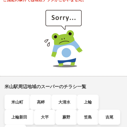
米山駅周辺地域のスーパーのチラシ一覧
米山町
高畔
大清水
上輪
上輪新田
大平
蕨野
笠島
吉尾