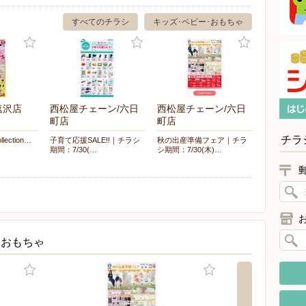
すべてのチラシ
キッズ･ベビー･おもちゃ
塩沢店
西松屋チェーン/六日
西松屋チェーン/六日
町店
町店
チラ
llection…
子育て応援SALE!!｜チラシ
秋の出産準備フェア｜チラ
期間：7/30(…
シ期間：7/30(木)…
・おもちゃ