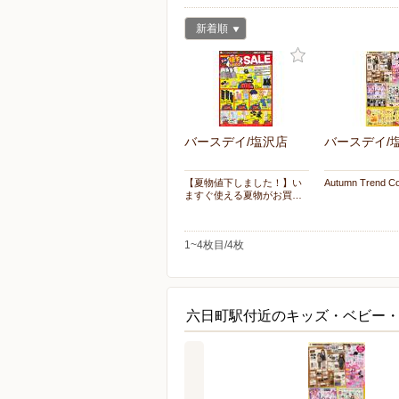
新着順
バースデイ/塩沢店
バースデイ/
【夏物値下しました！】い
Autumn Trend Co
ますぐ使える夏物がお買…
1~4枚目/4枚
六日町駅付近のキッズ・ベビー