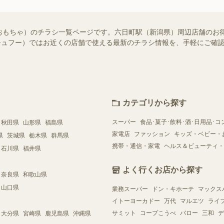
おもちゃ）のチラシ一覧ページです。六日町駅（新潟県）周辺店舗のお
o!（シュフー）ではお近くの店舗で使える最新のチラシ情報を、手軽にご
カテゴリから探す
スーパー
食品･菓子･飲料･酒･日用品･コ
秋田県
山形県
福島県
家電店
ファッション
キッズ・ベビー・
県
茨城県
栃木県
群馬県
携帯・通信・家電
ヘルス＆ビューティ・
石川県
福井県
よく行くお店から探す
奈良県
和歌山県
山口県
業務スーパー
ドン・キホーテ
マックス
イトーヨーカドー
万代
マルエツ
ライ
サミット
コープこうべ
バロー
三和
デ
大分県
宮崎県
鹿児島県
沖縄県