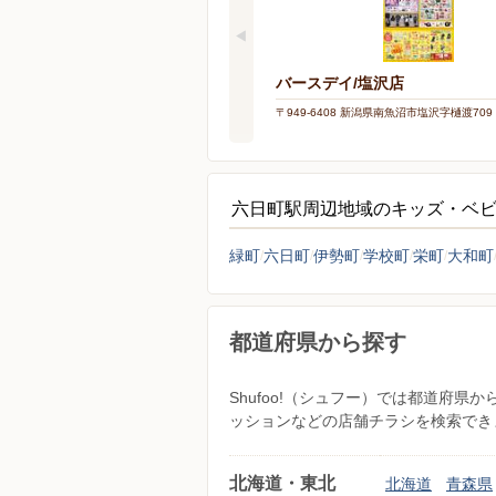
バースデイ/塩沢店
〒949-6408 新潟県南魚沼市塩沢字樋渡709
六日町駅周辺地域のキッズ・ベ
緑町
六日町
伊勢町
学校町
栄町
大和町
都道府県から探す
Shufoo!（シュフー）では都道府
ッションなどの店舗チラシを検索でき
北海道・東北
北海道
青森県