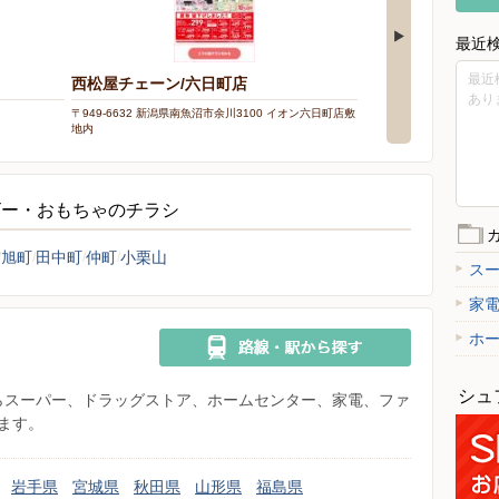
最近
最近
西松屋チェーン/六日町店
あり
〒949-6632 新潟県南魚沼市余川3100 イオン六日町店敷
地内
ビー・おもちゃのチラシ
旭町
田中町
仲町
小栗山
ス
家
ホ
シュ
県からスーパー、ドラッグストア、ホームセンター、家電、ファ
ます。
岩手県
宮城県
秋田県
山形県
福島県