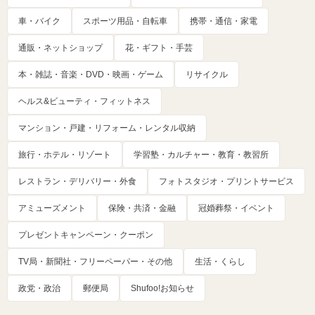
車・バイク
スポーツ用品・自転車
携帯・通信・家電
通販・ネットショップ
花・ギフト・手芸
本・雑誌・音楽・DVD・映画・ゲーム
リサイクル
ヘルス&ビューティ・フィットネス
マンション・戸建・リフォーム・レンタル収納
旅行・ホテル・リゾート
学習塾・カルチャー・教育・教習所
レストラン・デリバリー・外食
フォトスタジオ・プリントサービス
アミューズメント
保険・共済・金融
冠婚葬祭・イベント
プレゼントキャンペーン・クーポン
TV局・新聞社・フリーペーパー・その他
生活・くらし
政党・政治
郵便局
Shufoo!お知らせ