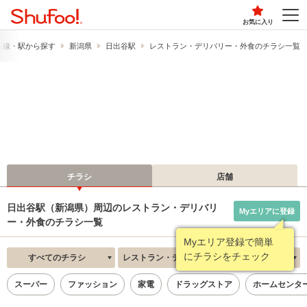
お気に入り
路線・駅から探す
新潟県
日出谷駅
レストラン・デリバリー・外食のチラシ一覧
チラシ
店舗
日出谷駅（新潟県）周辺のレストラン・デリバリ
Myエリアに登録
ー・外食のチラシ一覧
Myエリア登録で簡単
にチラシをチェック
すべてのチラシ
レストラン・デリバリー・外食
新着順
スーパー
ファッション
家電
ドラッグストア
ホームセンタ