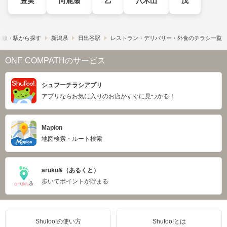
豊実
向鹿瀬
乙
八木山
戊
路線・駅から探す
新潟県
日出谷駅
レストラン・デリバリー・外食のチラシ一覧
ONE COMPATHのサービス
シュフーチラシアプリ
アプリならお気に入りのお店がすぐに見つかる！
Mapion
地図検索・ルート検索
aruku&（あるくと）
歩いてポイントが貯まる
Shufoo!の使い方
Shufoo!とは