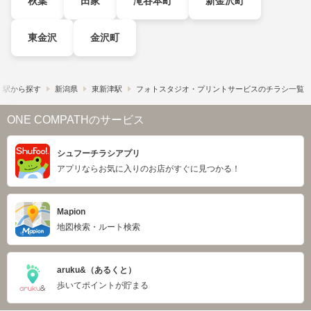
秋葉
田家
滝谷本町
新金沢町
東金沢
金沢町
・駅から探す
新潟県
東新津駅
フォトスタジオ・プリントサービスのチラシ一覧
ONE COMPATHのサービス
シュフーチラシアプリ
アプリならお気に入りのお店がすぐに見つかる！
Mapion
地図検索・ルート検索
aruku&（あるくと）
歩いてポイントが貯まる