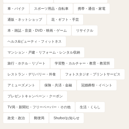
車・バイク
スポーツ用品・自転車
携帯・通信・家電
通販・ネットショップ
花・ギフト・手芸
本・雑誌・音楽・DVD・映画・ゲーム
リサイクル
ヘルス&ビューティ・フィットネス
マンション・戸建・リフォーム・レンタル収納
旅行・ホテル・リゾート
学習塾・カルチャー・教育・教習所
レストラン・デリバリー・外食
フォトスタジオ・プリントサービス
アミューズメント
保険・共済・金融
冠婚葬祭・イベント
プレゼントキャンペーン・クーポン
TV局・新聞社・フリーペーパー・その他
生活・くらし
政党・政治
郵便局
Shufoo!お知らせ