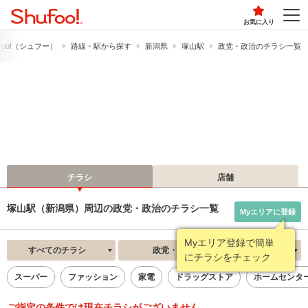
お気に入り
foo!​（シュフー）
路線・駅から探す
新潟県
塚山駅
政党・政治のチラシ一覧
チラシ
店舗
塚山駅（新潟県）周辺の政党・政治のチラシ一覧
Myエリアに登録
Myエリア登録で簡単
すべてのチラシ
政党・政治
新着順
にチラシをチェック
スーパー
ファッション
家電
ドラッグストア
ホームセンタ
ご指定の条件では現在チラシがございません。