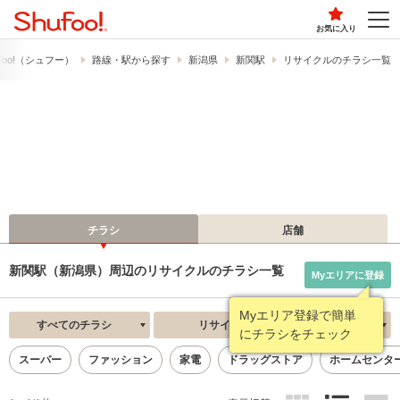
お気に入り
foo!​（シュフー）
路線・駅から探す
新潟県
新関駅
リサイクルのチラシ一覧
チラシ
店舗
新関駅（新潟県）周辺のリサイクルのチラシ一覧
Myエリアに登録
Myエリア登録で簡単
すべてのチラシ
リサイクル
新着順
にチラシをチェック
スーパー
ファッション
家電
ドラッグストア
ホームセンタ