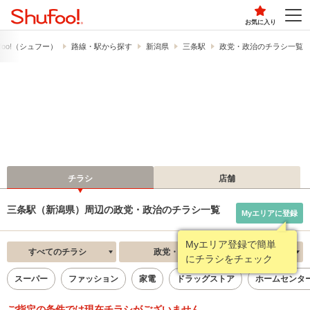
お気に入り
foo!​（シュフー）
路線・駅から探す
新潟県
三条駅
政党・政治のチラシ一覧
チラシ
店舗
三条駅（新潟県）周辺の政党・政治のチラシ一覧
Myエリアに登録
Myエリア登録で簡単
すべてのチラシ
政党・政治
新着順
にチラシをチェック
スーパー
ファッション
家電
ドラッグストア
ホームセンタ
ご指定の条件では現在チラシがございません。