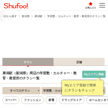
お気に入り
線・駅から探す
新潟県
犀潟駅
学習塾・カルチャー・教育・教習所のチラシ一覧
チラシ
店舗
犀潟駅（新潟県）周辺の学習塾・カルチャー・教
Myエリアに登録
育・教習所のチラシ一覧
Myエリア登録で簡単
にチラシをチェック
すべてのチラシ
学習塾・カルチャー・教育・教習所
新着順
スーパー
ファッション
家電
ドラッグストア
ホームセンタ