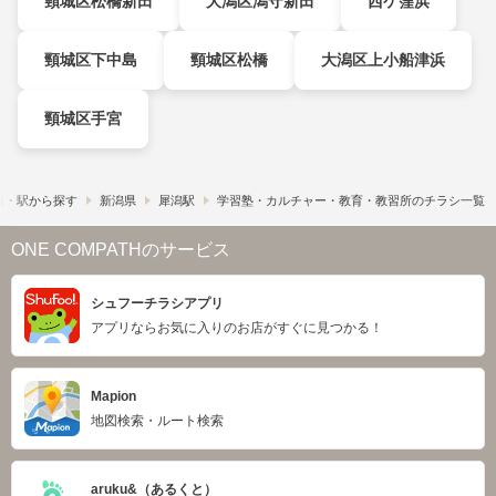
頸城区松橋新田
大潟区潟守新田
西ケ窪浜
頸城区下中島
頸城区松橋
大潟区上小船津浜
頸城区手宮
線・駅から探す
新潟県
犀潟駅
学習塾・カルチャー・教育・教習所のチラシ一覧
ONE COMPATHのサービス
シュフーチラシアプリ
アプリならお気に入りのお店がすぐに見つかる！
Mapion
地図検索・ルート検索
aruku&（あるくと）