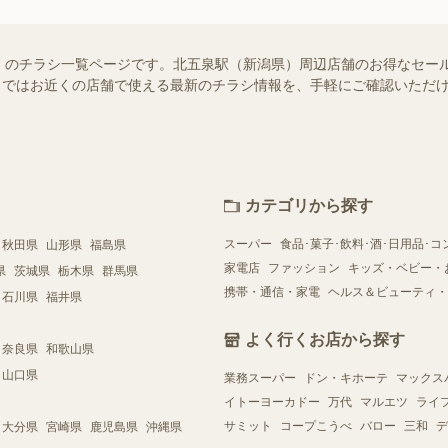
）のチラシ一覧ページです。北五泉駅（新潟県）周辺店舗のお得なセー
ュフー）ではお近くの店舗で使える最新のチラシ情報を、手軽にご確認いた
カテゴリから探す
スーパー
食品･菓子･飲料･酒･日用品･コ
秋田県
山形県
福島県
家電店
ファッション
キッズ・ベビー・
県
茨城県
栃木県
群馬県
携帯・通信・家電
ヘルス＆ビューティ・
石川県
福井県
よく行くお店から探す
奈良県
和歌山県
山口県
業務スーパー
ドン・キホーテ
マックス
イトーヨーカドー
万代
マルエツ
ライ
サミット
コープこうべ
バロー
三和
デ
大分県
宮崎県
鹿児島県
沖縄県