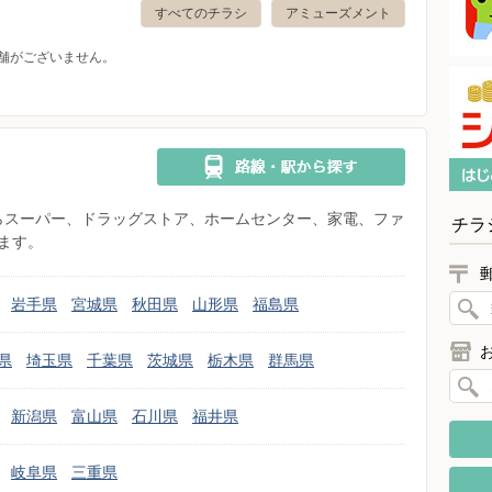
すべてのチラシ
アミューズメント
舗がございません。
県からスーパー、ドラッグストア、ホームセンター、家電、ファ
チラ
ます。
岩手県
宮城県
秋田県
山形県
福島県
県
埼玉県
千葉県
茨城県
栃木県
群馬県
新潟県
富山県
石川県
福井県
岐阜県
三重県