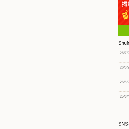
Shu
26/7/
26/6/
26/6/
25/6/
SN