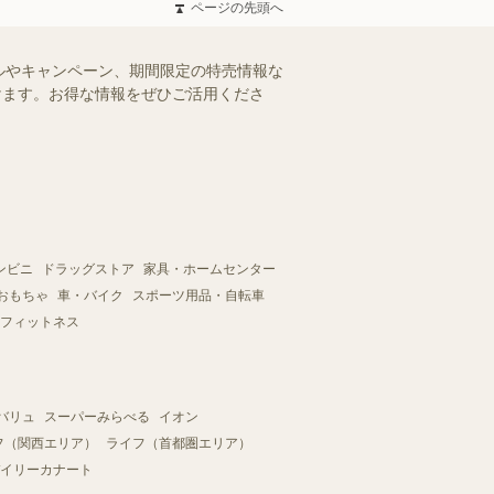
ページの先頭へ
ルやキャンペーン、期間限定の特売情報な
だけます。お得な情報をぜひご活用くださ
ンビニ
ドラッグストア
家具・ホームセンター
おもちゃ
車・バイク
スポーツ用品・自転車
フィットネス
バリュ
スーパーみらべる
イオン
フ（関西エリア）
ライフ（首都圏エリア）
イリーカナート