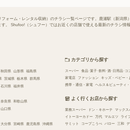
リフォーム・レンタル収納）のチラシ一覧ページです。鹿瀬駅（新潟県
す。 Shufoo!（シュフー）ではお近くの店舗で使える最新のチラシ
カテゴリから探す
スーパー
食品･菓子･飲料･酒･日用品･コ
秋田県
山形県
福島県
家電店
ファッション
キッズ・ベビー・
県
茨城県
栃木県
群馬県
携帯・通信・家電
ヘルス＆ビューティ・
石川県
福井県
よく行くお店から探す
奈良県
和歌山県
山口県
業務スーパー
ドン・キホーテ
マックス
イトーヨーカドー
万代
マルエツ
ライ
サミット
コープこうべ
バロー
三和
デ
大分県
宮崎県
鹿児島県
沖縄県