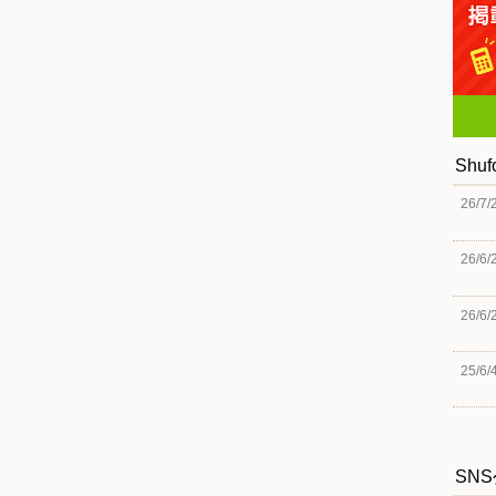
Shu
26/7/
26/6/
26/6/
25/6/
SN