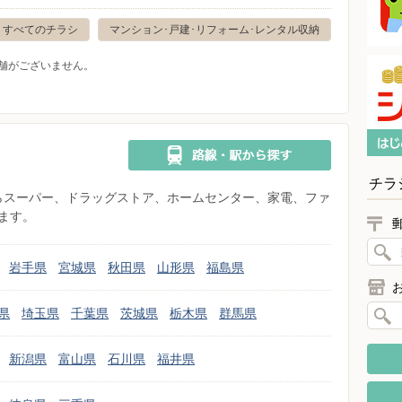
すべてのチラシ
マンション･戸建･リフォーム･レンタル収納
舗がございません。
チラ
県からスーパー、ドラッグストア、ホームセンター、家電、ファ
ます。
岩手県
宮城県
秋田県
山形県
福島県
県
埼玉県
千葉県
茨城県
栃木県
群馬県
新潟県
富山県
石川県
福井県