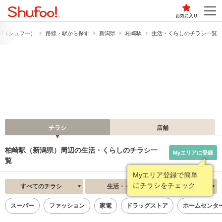
お気に入り
o!​（シュフー）
路線・駅から探す
新潟県
柏崎駅
生活・くらしのチラシ一覧
チラシ
店舗
柏崎駅（新潟県）周辺の生活・くらしのチラシ一
Myエリアに登録
覧
Myエリア登録で簡単
にチラシをチェック
すべてのチラシ
生活・くらし
新着順
スーパー
ファッション
家電
ドラッグストア
ホームセンタ