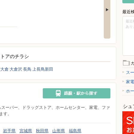
最近
最近
あり
ストアのチラシ
大倉
大倉沢
長鳥
上長鳥新田
ス
家
ホ
シュ
県からスーパー、ドラッグストア、ホームセンター、家電、ファ
ます。
岩手県
宮城県
秋田県
山形県
福島県