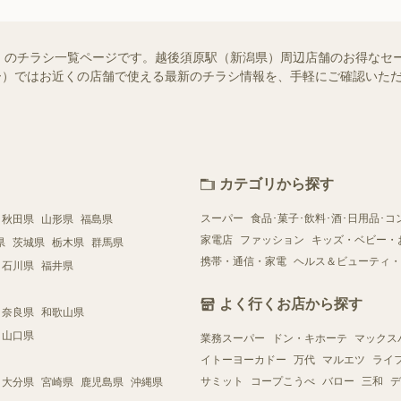
）のチラシ一覧ページです。越後須原駅（新潟県）周辺店舗のお得なセ
シュフー）ではお近くの店舗で使える最新のチラシ情報を、手軽にご確認い
カテゴリから探す
スーパー
食品･菓子･飲料･酒･日用品･コ
秋田県
山形県
福島県
家電店
ファッション
キッズ・ベビー・
県
茨城県
栃木県
群馬県
携帯・通信・家電
ヘルス＆ビューティ・
石川県
福井県
よく行くお店から探す
奈良県
和歌山県
山口県
業務スーパー
ドン・キホーテ
マックス
イトーヨーカドー
万代
マルエツ
ライ
サミット
コープこうべ
バロー
三和
デ
大分県
宮崎県
鹿児島県
沖縄県