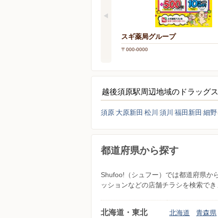
スギ薬局グループ
〒000-0000
越後須原駅周辺地域のドラッグ
須原
大原新田
松川
須川
福田新田
細野
都道府県から探す
Shufoo!（シュフー）では都道府
ッションなどの店舗チラシを検索でき
北海道・東北
北海道
青森県