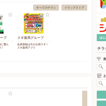
すべてのチラシ
ドラッグストア
ープ
スギ薬局グループ
別に選ん
会員登録は今がお得スギ！
和！
スギ薬局アプリ
チラ
ア