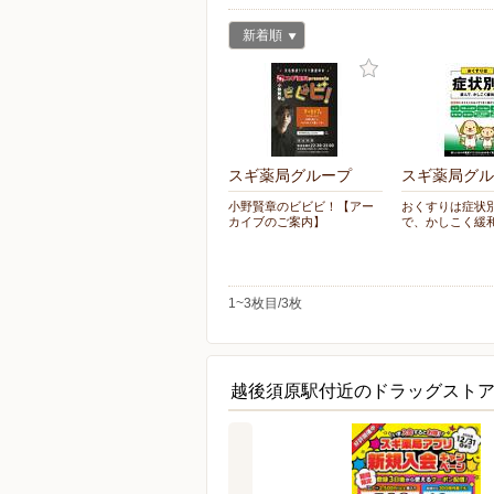
新着順
スギ薬局グループ
スギ薬局グル
小野賢章のビビビ！【アー
おくすりは症状
カイブのご案内】
で、かしこく緩
1~3枚目/3枚
越後須原駅付近のドラッグスト