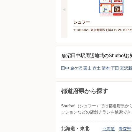
シュフー
〒108-0023 東京都港区芝浦3-19-26 TOP
魚沼田中駅周辺地域のShufoo!
田中
金ケ沢
栗山
赤土
清本
下田
宮沢
都道府県から探す
Shufoo!（シュフー）では都道府
ッションなどの店舗チラシを検索でき
北海道・東北
北海道
青森県