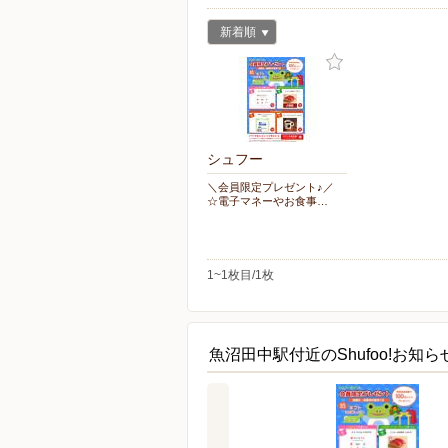
新着順
シュフー
＼会員限定プレゼント♪／
☆電子マネーやお食事…
1~1枚目/1枚
魚沼田中駅付近のShufoo!お知ら