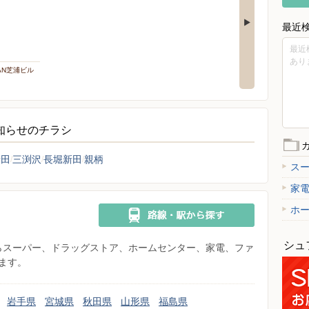
最近
最近
あり
PAN芝浦ビル
お知らせのチラシ
新田
三渕沢
長堀新田
親柄
ス
家
ホ
シュ
県からスーパー、ドラッグストア、ホームセンター、家電、ファ
ます。
岩手県
宮城県
秋田県
山形県
福島県