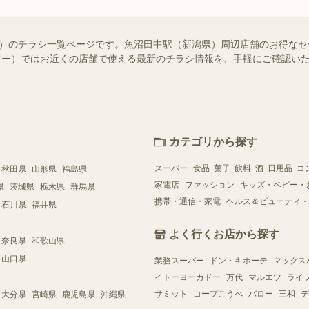
知らせ）のチラシ一覧ページです。魚沼田中駅（新潟県）周辺店舗のお得な
（シュフー）ではお近くの店舗で使える最新のチラシ情報を、手軽にご確認
カテゴリから探す
スーパー
食品･菓子･飲料･酒･日用品･コ
秋田県
山形県
福島県
家電店
ファッション
キッズ・ベビー・
県
茨城県
栃木県
群馬県
携帯・通信・家電
ヘルス＆ビューティ・
石川県
福井県
よく行くお店から探す
奈良県
和歌山県
山口県
業務スーパー
ドン・キホーテ
マックス
イトーヨーカドー
万代
マルエツ
ライ
サミット
コープこうべ
バロー
三和
デ
大分県
宮崎県
鹿児島県
沖縄県