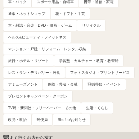
車・バイク
スポーツ用品・自転車
携帯・通信・家電
通販・ネットショップ
花・ギフト・手芸
本・雑誌・音楽・DVD・映画・ゲーム
リサイクル
ヘルス&ビューティ・フィットネス
マンション・戸建・リフォーム・レンタル収納
旅行・ホテル・リゾート
学習塾・カルチャー・教育・教習所
レストラン・デリバリー・外食
フォトスタジオ・プリントサービス
アミューズメント
保険・共済・金融
冠婚葬祭・イベント
プレゼントキャンペーン・クーポン
TV局・新聞社・フリーペーパー・その他
生活・くらし
政党・政治
郵便局
Shufoo!お知らせ
よく行くお店から探す