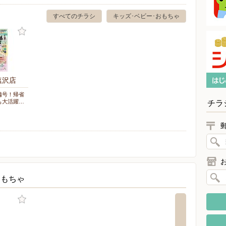
すべてのチラシ
キッズ･ベビー･おもちゃ
塩沢店
備号！帰省
も大活躍…
チラ
おもちゃ