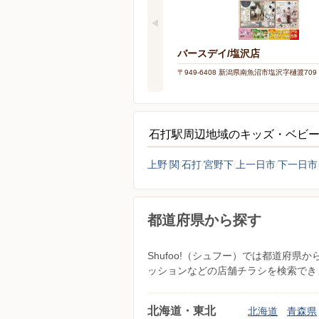
バースデイ/塩沢店
〒949-6408 新潟県南魚沼市塩沢字樋渡709
石打駅周辺地域のキッズ・ベビ
上野
関
石打
宮野下
上一日市
下一日市
都道府県から探す
Shufoo!（シュフー）では都道府
ッションなどの店舗チラシを検索でき
北海道・東北
北海道
青森県