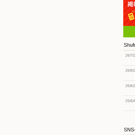
Shu
26/7/
26/6/
26/6/
25/6/
SN