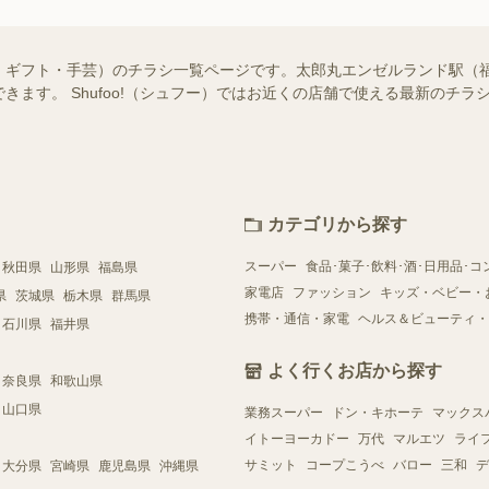
・ギフト・手芸）のチラシ一覧ページです。太郎丸エンゼルランド駅（
きます。 Shufoo!（シュフー）ではお近くの店舗で使える最新のチ
カテゴリから探す
スーパー
食品･菓子･飲料･酒･日用品･コ
秋田県
山形県
福島県
家電店
ファッション
キッズ・ベビー・
県
茨城県
栃木県
群馬県
携帯・通信・家電
ヘルス＆ビューティ・
石川県
福井県
よく行くお店から探す
奈良県
和歌山県
山口県
業務スーパー
ドン・キホーテ
マックス
イトーヨーカドー
万代
マルエツ
ライ
サミット
コープこうべ
バロー
三和
デ
大分県
宮崎県
鹿児島県
沖縄県