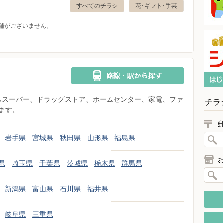
すべてのチラシ
花･ギフト･手芸
舗がございません。
県からスーパー、ドラッグストア、ホームセンター、家電、ファ
チラ
ます。
岩手県
宮城県
秋田県
山形県
福島県
県
埼玉県
千葉県
茨城県
栃木県
群馬県
新潟県
富山県
石川県
福井県
岐阜県
三重県