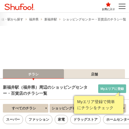
お気に入り
路線・駅から探す
福井県
新福井駅
ショッピングセンター・百貨店のチラシ一覧
チラシ
店舗
新福井駅（福井県）周辺のショッピングセンタ
Myエリアに登録
ー・百貨店のチラシ一覧
Myエリア登録で簡単
にチラシをチェック
すべてのチラシ
ショッピングセンター・百貨店
新着順
スーパー
ファッション
家電
ドラッグストア
ホームセンタ