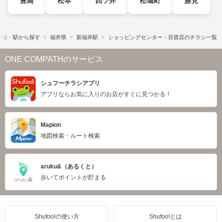
豊島
松本
四ツ井
松城町
勝見
路線・駅から探す
福井県
新福井駅
ショッピングセンター・百貨店のチラシ一覧
ONE COMPATHのサービス
シュフーチラシアプリ
アプリならお気に入りのお店がすぐに見つかる！
Mapion
地図検索・ルート検索
aruku&（あるくと）
歩いてポイントが貯まる
Shufoo!の使い方
Shufoo!とは