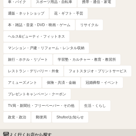
車・バイク
スポーツ用品・自転車
携帯・通信・家電
通販・ネットショップ
花・ギフト・手芸
本・雑誌・音楽・DVD・映画・ゲーム
リサイクル
ヘルス&ビューティ・フィットネス
マンション・戸建・リフォーム・レンタル収納
旅行・ホテル・リゾート
学習塾・カルチャー・教育・教習所
レストラン・デリバリー・外食
フォトスタジオ・プリントサービス
アミューズメント
保険・共済・金融
冠婚葬祭・イベント
プレゼントキャンペーン・クーポン
TV局・新聞社・フリーペーパー・その他
生活・くらし
政党・政治
郵便局
Shufoo!お知らせ
よく行くお店から探す