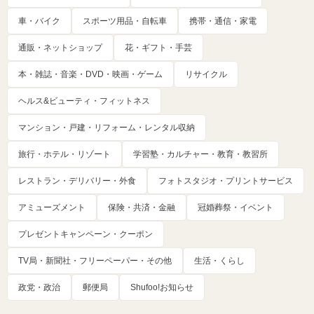
車・バイク
スポーツ用品・自転車
携帯・通信・家電
通販・ネットショップ
花・ギフト・手芸
本・雑誌・音楽・DVD・映画・ゲーム
リサイクル
ヘルス&ビューティ・フィットネス
マンション・戸建・リフォーム・レンタル収納
旅行・ホテル・リゾート
学習塾・カルチャー・教育・教習所
レストラン・デリバリー・外食
フォトスタジオ・プリントサービス
アミューズメント
保険・共済・金融
冠婚葬祭・イベント
プレゼントキャンペーン・クーポン
TV局・新聞社・フリーペーパー・その他
生活・くらし
政党・政治
郵便局
Shufoo!お知らせ