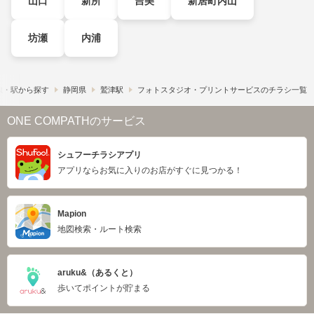
山口
新所
吉美
新居町内山
坊瀬
内浦
線・駅から探す
静岡県
鷲津駅
フォトスタジオ・プリントサービスのチラシ一覧
ONE COMPATHのサービス
シュフーチラシアプリ
アプリならお気に入りのお店がすぐに見つかる！
Mapion
地図検索・ルート検索
aruku&（あるくと）
歩いてポイントが貯まる