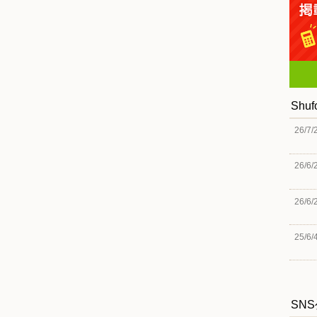
Shu
26/7/
26/6/
26/6/
25/6/
SN