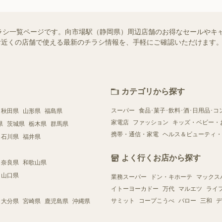
ラシ一覧ページです。向市場駅（静岡県）周辺店舗のお得なセールやキ
）ではお近くの店舗で使える最新のチラシ情報を、手軽にご確認いただけま
カテゴリから探す
スーパー
食品･菓子･飲料･酒･日用品･コ
秋田県
山形県
福島県
家電店
ファッション
キッズ・ベビー・
県
茨城県
栃木県
群馬県
携帯・通信・家電
ヘルス＆ビューティ・
石川県
福井県
よく行くお店から探す
奈良県
和歌山県
山口県
業務スーパー
ドン・キホーテ
マックス
イトーヨーカドー
万代
マルエツ
ライ
サミット
コープこうべ
バロー
三和
デ
大分県
宮崎県
鹿児島県
沖縄県