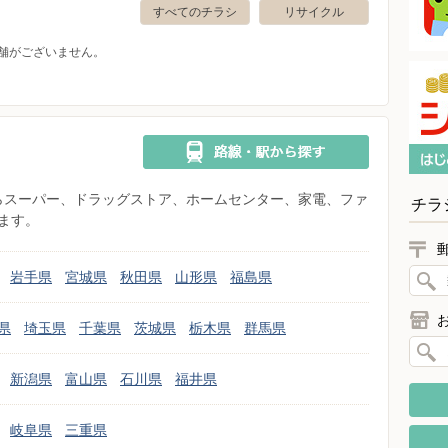
すべてのチラシ
リサイクル
舗がございません。
県からスーパー、ドラッグストア、ホームセンター、家電、ファ
チラ
ます。
岩手県
宮城県
秋田県
山形県
福島県
県
埼玉県
千葉県
茨城県
栃木県
群馬県
新潟県
富山県
石川県
福井県
岐阜県
三重県