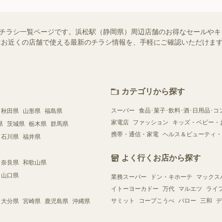
せ）のチラシ一覧ページです。浜松駅（静岡県）周辺店舗のお得なセールや
ー）ではお近くの店舗で使える最新のチラシ情報を、手軽にご確認いただけ
カテゴリから探す
スーパー
食品･菓子･飲料･酒･日用品･コ
秋田県
山形県
福島県
家電店
ファッション
キッズ・ベビー・
県
茨城県
栃木県
群馬県
携帯・通信・家電
ヘルス＆ビューティ・
石川県
福井県
よく行くお店から探す
奈良県
和歌山県
山口県
業務スーパー
ドン・キホーテ
マックス
イトーヨーカドー
万代
マルエツ
ライ
サミット
コープこうべ
バロー
三和
デ
大分県
宮崎県
鹿児島県
沖縄県