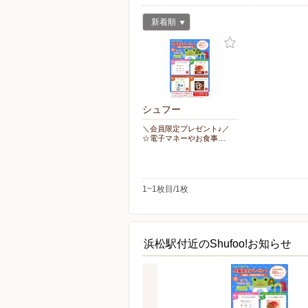
新着順
シュフー
＼会員限定プレゼント♪／
☆電子マネーやお食事…
1~1枚目/1枚
浜松駅付近のShufoo!お知らせ