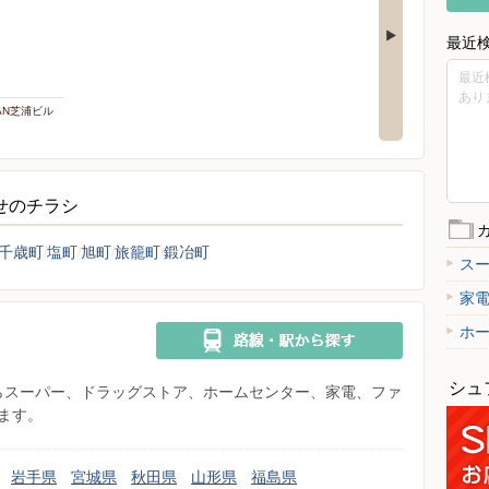
最近
最近
あり
PAN芝浦ビル
らせのチラシ
千歳町
塩町
旭町
旅籠町
鍛冶町
ス
家
ホ
シュ
県からスーパー、ドラッグストア、ホームセンター、家電、ファ
ます。
岩手県
宮城県
秋田県
山形県
福島県