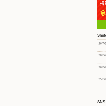
Shu
26/7/
26/6/
26/6/
25/6/
SN