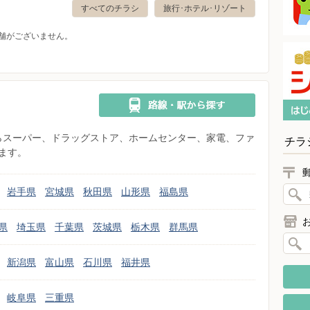
すべてのチラシ
旅行･ホテル･リゾート
舗がございません。
県からスーパー、ドラッグストア、ホームセンター、家電、ファ
チラ
ます。
岩手県
宮城県
秋田県
山形県
福島県
県
埼玉県
千葉県
茨城県
栃木県
群馬県
新潟県
富山県
石川県
福井県
岐阜県
三重県