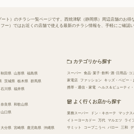
ゾート）のチラシ一覧ページです。西焼津駅（静岡県）周辺店舗のお得
!（シュフー）ではお近くの店舗で使える最新のチラシ情報を、手軽にご確
カテゴリから探す
スーパー
食品･菓子･飲料･酒･日用品･コ
秋田県
山形県
福島県
家電店
ファッション
キッズ・ベビー・
県
茨城県
栃木県
群馬県
携帯・通信・家電
ヘルス＆ビューティ・
石川県
福井県
よく行くお店から探す
奈良県
和歌山県
山口県
業務スーパー
ドン・キホーテ
マックス
イトーヨーカドー
万代
マルエツ
ライ
サミット
コープこうべ
バロー
三和
デ
大分県
宮崎県
鹿児島県
沖縄県