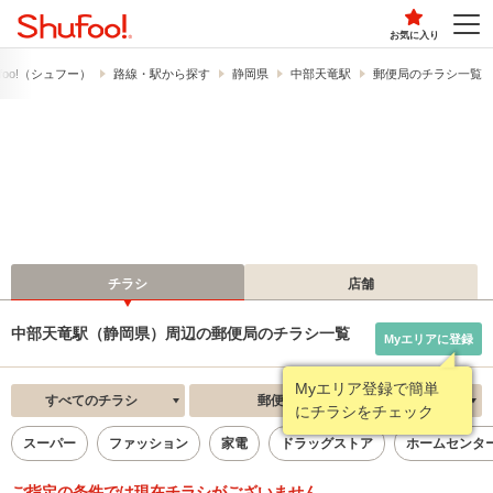
お気に入り
foo!​（シュフー）
路線・駅から探す
静岡県
中部天竜駅
郵便局のチラシ一覧
チラシ
店舗
中部天竜駅（静岡県）周辺の郵便局のチラシ一覧
Myエリアに登録
Myエリア登録で簡単
すべてのチラシ
郵便局
新着順
にチラシをチェック
スーパー
ファッション
家電
ドラッグストア
ホームセンタ
ご指定の条件では現在チラシがございません。