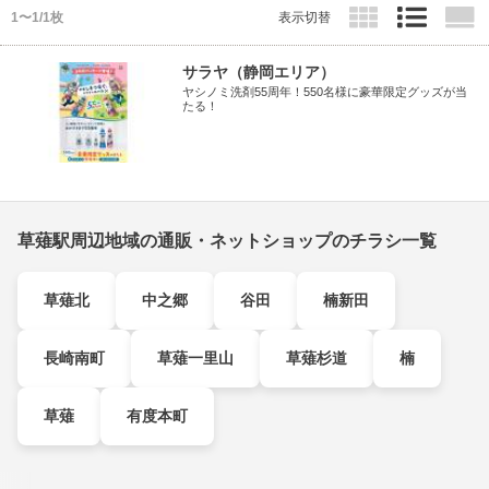
1〜1/1枚
表示切替
サラヤ（静岡エリア）
ヤシノミ洗剤55周年！550名様に豪華限定グッズが当
たる！
草薙駅周辺地域の通販・ネットショップのチラシ一覧
草薙北
中之郷
谷田
楠新田
長崎南町
草薙一里山
草薙杉道
楠
草薙
有度本町