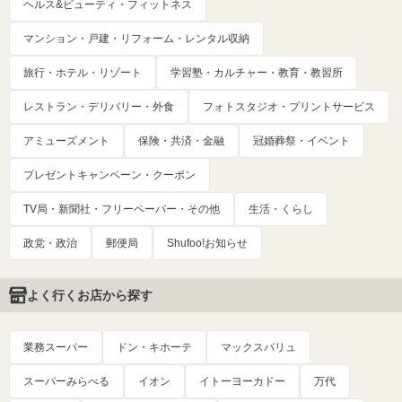
ヘルス&ビューティ・フィットネス
マンション・戸建・リフォーム・レンタル収納
旅行・ホテル・リゾート
学習塾・カルチャー・教育・教習所
レストラン・デリバリー・外食
フォトスタジオ・プリントサービス
アミューズメント
保険・共済・金融
冠婚葬祭・イベント
プレゼントキャンペーン・クーポン
TV局・新聞社・フリーペーパー・その他
生活・くらし
政党・政治
郵便局
Shufoo!お知らせ
よく行くお店から探す
業務スーパー
ドン・キホーテ
マックスバリュ
スーパーみらべる
イオン
イトーヨーカドー
万代