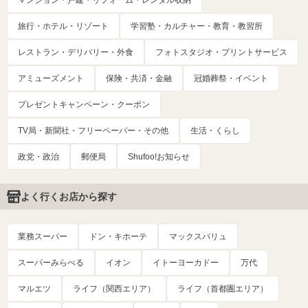
旅行・ホテル・リゾート
学習塾・カルチャー・教育・教習所
レストラン・デリバリー・外食
フォトスタジオ・プリントサービス
アミューズメント
保険・共済・金融
冠婚葬祭・イベント
プレゼントキャンペーン・クーポン
TV局・新聞社・フリーペーパー・その他
生活・くらし
政党・政治
郵便局
Shufoo!お知らせ
よく行くお店から探す
業務スーパー
ドン・キホーテ
マックスバリュ
スーパーみらべる
イオン
イトーヨーカドー
万代
マルエツ
ライフ（関西エリア）
ライフ（首都圏エリア）