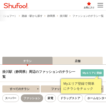
お気に入り
o!​（シュフー）
路線・駅から探す
静岡県
掛川駅
ファッションのチラシ一覧
チラシ
店舗
掛川駅（静岡県）周辺のファッションのチラシ一
Myエリアに登録
覧
Myエリア登録で簡単
にチラシをチェック
すべてのチラシ
ファッション
新着順
スーパー
ファッション
家電
ドラッグストア
ホームセンタ