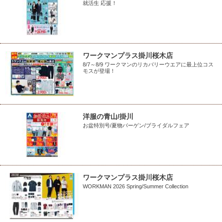
就活生 応援！
ワークマンプラス掛川桜木店
8/7～8/9 ワークマンのリカバリーウエアに最上位コス
モスが登場！
洋服の青山/掛川
お盆特別号/夏物バーゲン/ブライダルフェア
ワークマンプラス掛川桜木店
WORKMAN 2026 Spring/Summer Collection