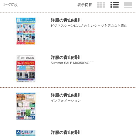
1〜7/7枚
表示切替
洋服の青山/掛川
ビジネスシーンにふさわしいシャツを選ぶなら青山
洋服の青山/掛川
Summer SALE MAX50%OFF
洋服の青山/掛川
インフォメーション
洋服の青山/掛川