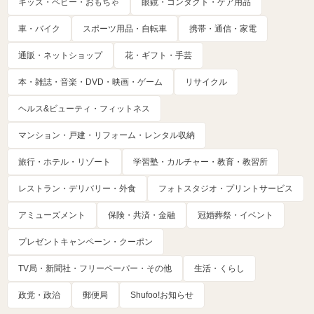
キッズ・ベビー・おもちゃ
眼鏡・コンタクト・ケア用品
車・バイク
スポーツ用品・自転車
携帯・通信・家電
通販・ネットショップ
花・ギフト・手芸
本・雑誌・音楽・DVD・映画・ゲーム
リサイクル
ヘルス&ビューティ・フィットネス
マンション・戸建・リフォーム・レンタル収納
旅行・ホテル・リゾート
学習塾・カルチャー・教育・教習所
レストラン・デリバリー・外食
フォトスタジオ・プリントサービス
アミューズメント
保険・共済・金融
冠婚葬祭・イベント
プレゼントキャンペーン・クーポン
TV局・新聞社・フリーペーパー・その他
生活・くらし
政党・政治
郵便局
Shufoo!お知らせ