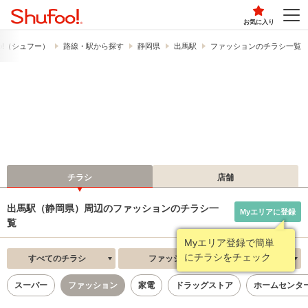
お気に入り
o!​（シュフー）
路線・駅から探す
静岡県
出馬駅
ファッションのチラシ一覧
チラシ
店舗
出馬駅（静岡県）周辺のファッションのチラシ一
Myエリアに登録
覧
Myエリア登録で簡単
にチラシをチェック
すべてのチラシ
ファッション
新着順
スーパー
ファッション
家電
ドラッグストア
ホームセンタ