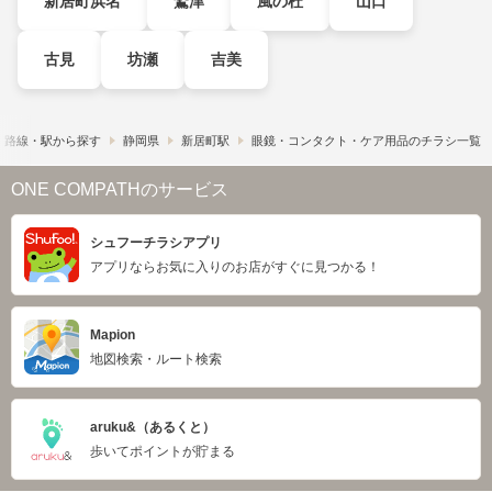
新居町浜名
鷲津
風の杜
山口
古見
坊瀬
吉美
路線・駅から探す
静岡県
新居町駅
眼鏡・コンタクト・ケア用品のチラシ一覧
ONE COMPATHのサービス
シュフーチラシアプリ
アプリならお気に入りのお店がすぐに見つかる！
Mapion
地図検索・ルート検索
aruku&（あるくと）
歩いてポイントが貯まる