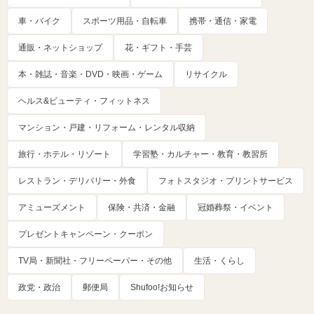
車・バイク
スポーツ用品・自転車
携帯・通信・家電
通販・ネットショップ
花・ギフト・手芸
本・雑誌・音楽・DVD・映画・ゲーム
リサイクル
ヘルス&ビューティ・フィットネス
マンション・戸建・リフォーム・レンタル収納
旅行・ホテル・リゾート
学習塾・カルチャー・教育・教習所
レストラン・デリバリー・外食
フォトスタジオ・プリントサービス
アミューズメント
保険・共済・金融
冠婚葬祭・イベント
プレゼントキャンペーン・クーポン
TV局・新聞社・フリーペーパー・その他
生活・くらし
政党・政治
郵便局
Shufoo!お知らせ