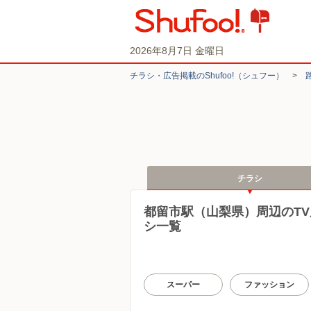
2026年8月7日 金曜日
チラシ・​広告掲載の​Shufoo!​（シュフー）
>
チラシ
都留市駅（山梨県）周辺のT
シ一覧
スーパー
ファッション