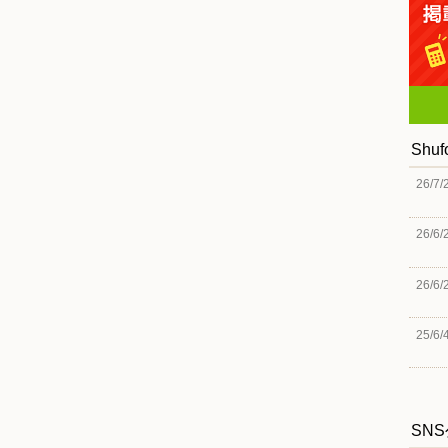
Shu
26/7/
26/6/
26/6/
25/6/
SN