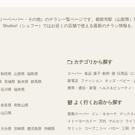
フリーペーパー・その他）のチラシ一覧ページです。都留市駅（山梨県）
 Shufoo!（シュフー）ではお近くの店舗で使える最新のチラシ情報
カテゴリから探す
スーパー
食品･菓子･飲料･酒･日用品･コ
秋田県
山形県
福島県
家電店
ファッション
キッズ・ベビー・
県
茨城県
栃木県
群馬県
携帯・通信・家電
ヘルス＆ビューティ・
石川県
福井県
よく行くお店から探す
奈良県
和歌山県
山口県
業務スーパー
ドン・キホーテ
マックス
イトーヨーカドー
万代
マルエツ
ライ
サミット
コープこうべ
バロー
三和
デ
大分県
宮崎県
鹿児島県
沖縄県