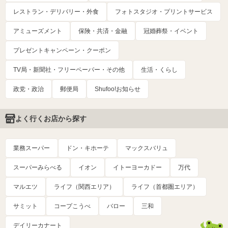
レストラン・デリバリー・外食
フォトスタジオ・プリントサービス
アミューズメント
保険・共済・金融
冠婚葬祭・イベント
プレゼントキャンペーン・クーポン
TV局・新聞社・フリーペーパー・その他
生活・くらし
政党・政治
郵便局
Shufoo!お知らせ
よく行くお店から探す
業務スーパー
ドン・キホーテ
マックスバリュ
スーパーみらべる
イオン
イトーヨーカドー
万代
マルエツ
ライフ（関西エリア）
ライフ（首都圏エリア）
サミット
コープこうべ
バロー
三和
デイリーカナート