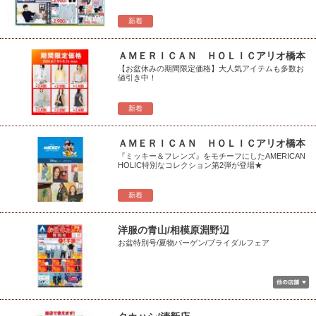
新着
ＡＭＥＲＩＣＡＮ ＨＯＬＩＣアリオ橋本
【お盆休みの期間限定価格】大人気アイテムも多数お
値引き中！
新着
ＡＭＥＲＩＣＡＮ ＨＯＬＩＣアリオ橋本
『ミッキー＆フレンズ』をモチーフにしたAMERICAN
HOLIC特別なコレクション第2弾が登場★
新着
洋服の青山/相模原淵野辺
お盆特別号/夏物バーゲン/ブライダルフェア