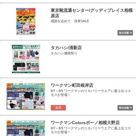
東京靴流通センター/グッディプレイス相模
原店
感謝を込めて 決算SALE
タカハシ/清新店
タカハシ価格祭り
ワークマン町田根岸店
8/7～8/9 ワークマンのリカバリーウエアに最上位コス
モスが登場！
新着
ワークマンColorsボーノ相模大野店
8/7～8/9 ワークマンのリカバリーウエアに最上位コス
モスが登場！