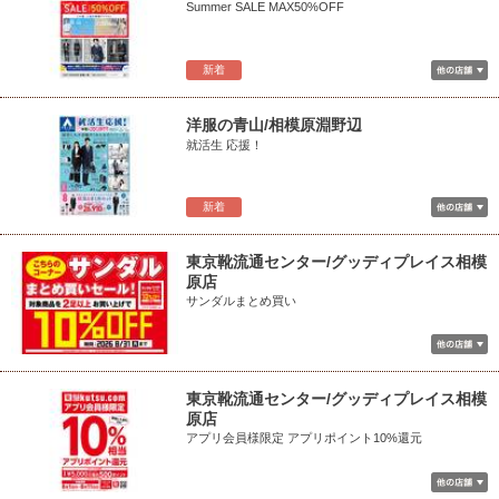
Summer SALE MAX50%OFF
新着
洋服の青山/相模原淵野辺
就活生 応援！
新着
東京靴流通センター/グッディプレイス相模
原店
サンダルまとめ買い
東京靴流通センター/グッディプレイス相模
原店
アプリ会員様限定 アプリポイント10%還元