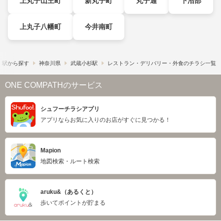
上丸子山王町
新丸子町
丸子通
下沼部
上丸子八幡町
今井南町
・駅から探す
神奈川県
武蔵小杉駅
レストラン・デリバリー・外食のチラシ一覧
ONE COMPATHのサービス
シュフーチラシアプリ
アプリならお気に入りのお店がすぐに見つかる！
Mapion
地図検索・ルート検索
aruku&（あるくと）
歩いてポイントが貯まる