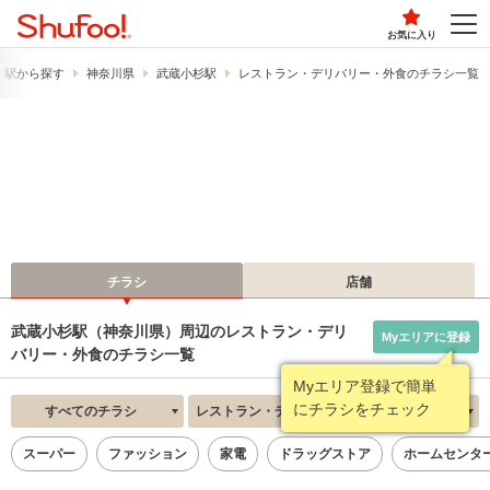
お気に入り
・駅から探す
神奈川県
武蔵小杉駅
レストラン・デリバリー・外食のチラシ一覧
チラシ
店舗
武蔵小杉駅（神奈川県）周辺のレストラン・デリ
Myエリアに登録
バリー・外食のチラシ一覧
Myエリア登録で簡単
にチラシをチェック
すべてのチラシ
レストラン・デリバリー・外食
新着順
スーパー
ファッション
家電
ドラッグストア
ホームセンタ