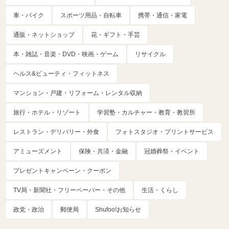
車・バイク
スポーツ用品・自転車
携帯・通信・家電
通販・ネットショップ
花・ギフト・手芸
本・雑誌・音楽・DVD・映画・ゲーム
リサイクル
ヘルス&ビューティ・フィットネス
マンション・戸建・リフォーム・レンタル収納
旅行・ホテル・リゾート
学習塾・カルチャー・教育・教習所
レストラン・デリバリー・外食
フォトスタジオ・プリントサービス
アミューズメント
保険・共済・金融
冠婚葬祭・イベント
プレゼントキャンペーン・クーポン
TV局・新聞社・フリーペーパー・その他
生活・くらし
政党・政治
郵便局
Shufoo!お知らせ